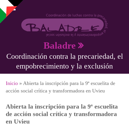
Pasar al contenido principal
Baladre
Coordinación contra la precariedad, el
empobrecimiento y la exclusión
Se encuentra usted aquí
Inicio
» Abierta la inscripción para la 9ª escuelita de
acción social crítica y transformadora en Uvieu
Abierta la inscripción para la 9ª escuelita
de acción social crítica y transformadora
en Uvieu